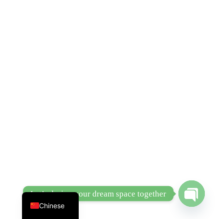
English
Let’s design your dream space together
Chinese
Open
chaty