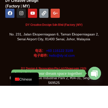
DY Creative Design
(Factory | MY)
DY Creative Design Sdn Bhd (Factory | MY)
No. 231, Jalan Ekoperniagaan 6, Taman Ekoperniagaan 2,
Senai Airport City, 81400 Senai, Johor, Malaysia
电话：
+60 116122 3189
电子邮件:
hello@dy-id.com
DY Design & Renovation Pte Ltd (Showroom | SG)
English
Let’s design your dream space together
Blk 5022, Ang Mo Kio Industrial Park 2, #04-31, Singapore
Chinese
Open
569525
chaty
电话：
+65 8933 3096
电子邮件:
hello@dy-id.com