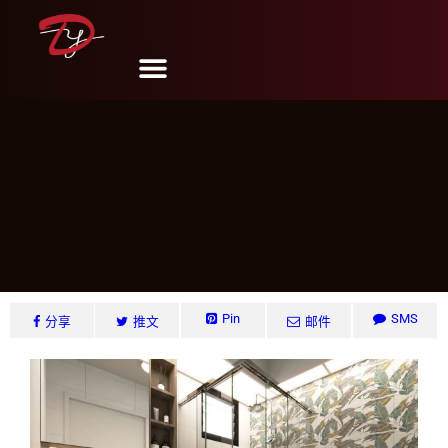
CCK Ave.1, Singapore
DY Design & Renovation
6 月 6, 2024
Pin
SMS
分享
推文
邮件