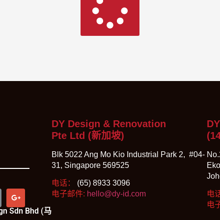
DY Design & Renovation
DY
Pte Ltd (新加坡)
(1
Blk 5022 Ang Mo Kio Industrial Park 2, #04-
No.
31, Singapore 569525
Eko
Joh
电话：
(65) 8933 3096
电子邮件:
hello@dy-id.com
电
电
sign Sdn Bhd (马