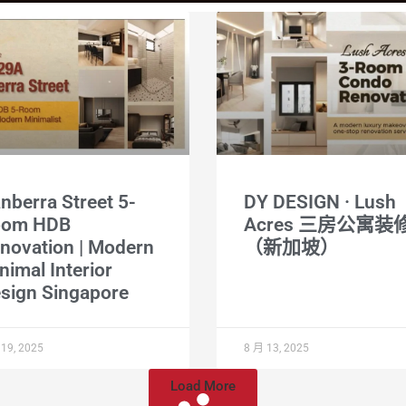
nberra Street 5-
DY DESIGN · Lush
oom HDB
Acres 三房公寓装
novation | Modern
（新加坡）
nimal Interior
sign Singapore
19, 2025
8 月 13, 2025
Load More