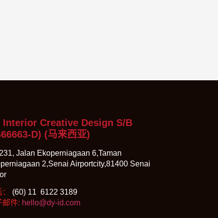
 Interior Creative Design S/B
466663-D)
(马来西亚)
231, Jalan Ekoperniagaan 6,Taman
perniagaan 2,Senai Airportcity,81400 Senai
or
话：
(60) 11 6122 3189
子邮件:
hello@dy-id.com