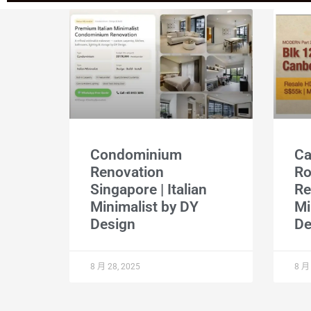
Condominium
Ca
Renovation
R
Singapore | Italian
Re
Minimalist by DY
Mi
Design
De
8 月 28, 2025
8 月 