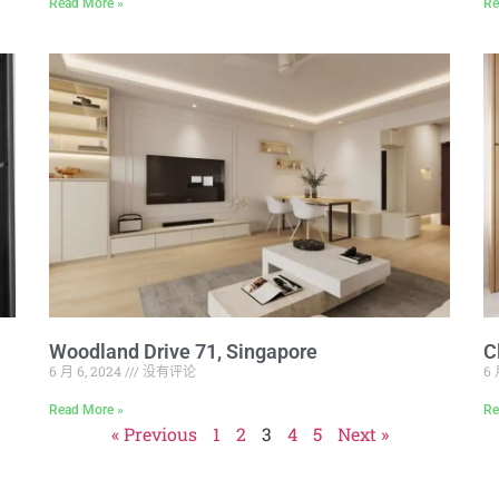
Read More »
Re
Woodland Drive 71, Singapore
C
6 月 6, 2024
没有评论
6 
Read More »
Re
« Previous
1
2
3
4
5
Next »