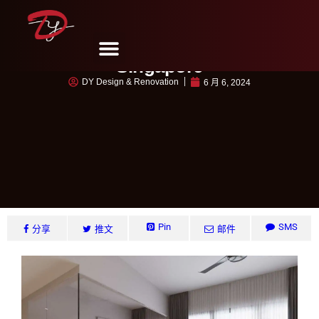
Choa Chu Kang Grove #22,
Singapore
DY Design & Renovation
6 月 6, 2024
Pin
SMS
分享
推文
邮件